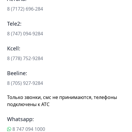
87172696284
8 (7172) 696-284
Tele2:
87470949284
8 (747) 094-9284
Ксеll:
87787529284
8 (778) 752-9284
Beeline:
87059279284
8 (705) 927-9284
Только звонки, смс не принимаются, телефоны
подключены к АТС
Whatsapp:
87470941000
8 747 094 1000