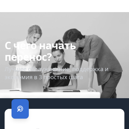
С чего начать
перенос?
Лучшее обслуживание, поддержка и
экономия в 3 простых шага
С чего начать перенос?