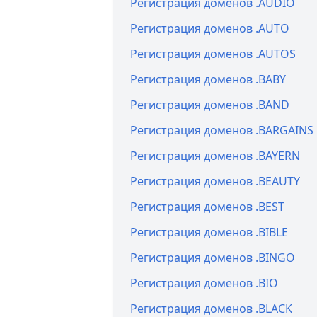
Регистрация доменов .AUDIO
Регистрация доменов .AUTO
Регистрация доменов .AUTOS
Регистрация доменов .BABY
Регистрация доменов .BAND
Регистрация доменов .BARGAINS
Регистрация доменов .BAYERN
Регистрация доменов .BEAUTY
Регистрация доменов .BEST
Регистрация доменов .BIBLE
Регистрация доменов .BINGO
Регистрация доменов .BIO
Регистрация доменов .BLACK