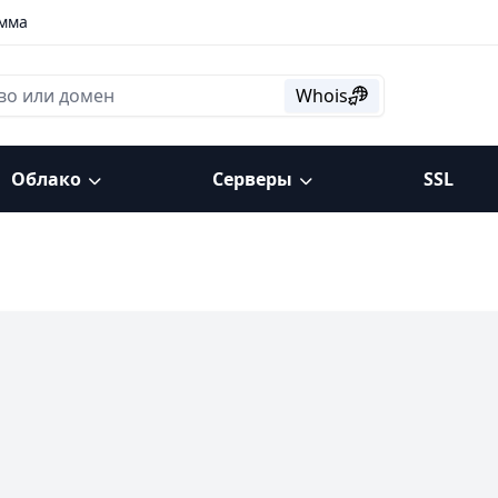
амма
Whois
Облако
Серверы
SSL